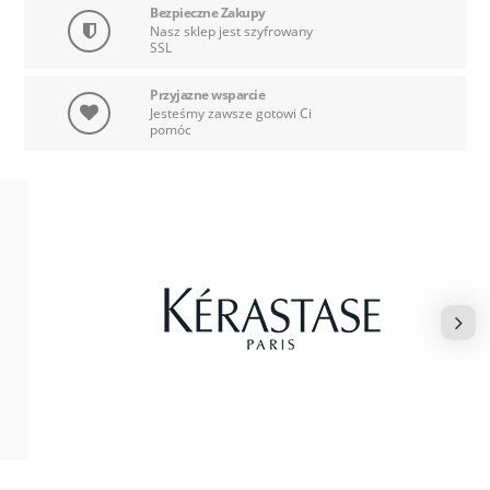
Bezpieczne Zakupy
Nasz sklep jest szyfrowany
SSL
Przyjazne wsparcie
Jesteśmy zawsze gotowi Ci
pomóc