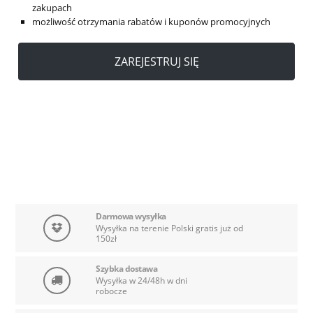
zakupach
możliwość otrzymania rabatów i kuponów promocyjnych
ZAREJESTRUJ SIĘ
Darmowa wysyłka
Wysyłka na terenie Polski gratis już od
150zł
Szybka dostawa
Wysyłka w 24/48h w dni
robocze