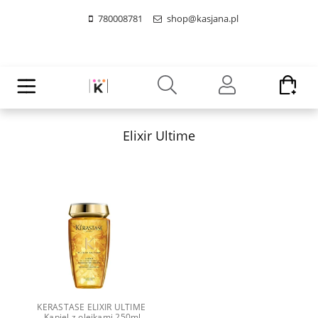
780008781
shop@kasjana.pl
Elixir Ultime
KERASTASE ELIXIR ULTIME 
Kąpiel z olejkami 250ml