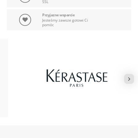
SSL
Przyjazne wsparcie
Jesteśmy zawsze gotowi Ci
pomóc