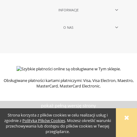
INFORMACJE
O NAS
Obsługiwane płatności kartami płatniczymi: Visa, Visa Electron, Maestro,
MasterCard, MasterCard Electronic.
pokaż pełną wersję strony
Sklep internetowy Shoper.pl
Szablony Shoper Modern™
od
Strona korzysta z plików cookies w celu realizacji usług i
GrowCommerce
zgodnie z
Polityką Plików Cookies
. Możesz określić warunki
przechowywania lub dostępu do plików cookies w Twojej
przeglądarce.