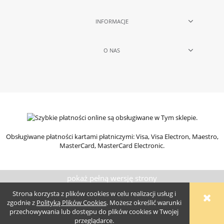
INFORMACJE
O NAS
Obsługiwane płatności kartami płatniczymi: Visa, Visa Electron, Maestro,
MasterCard, MasterCard Electronic.
pokaż pełną wersję strony
Sklep internetowy Shoper.pl
Szablony Shoper Modern™
od
Strona korzysta z plików cookies w celu realizacji usług i
GrowCommerce
zgodnie z
Polityką Plików Cookies
. Możesz określić warunki
przechowywania lub dostępu do plików cookies w Twojej
przeglądarce.