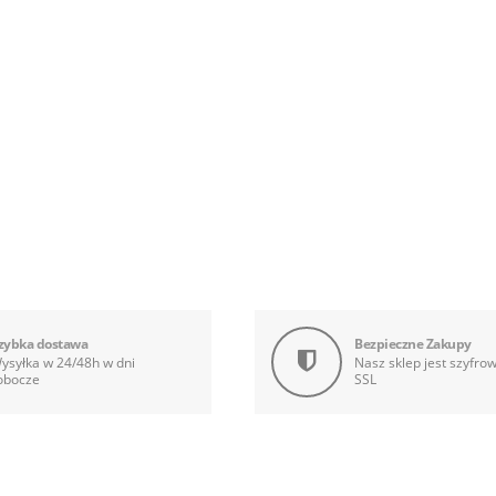
zybka dostawa
Bezpieczne Zakupy
ysyłka w 24/48h w dni
Nasz sklep jest szyfro
obocze
SSL