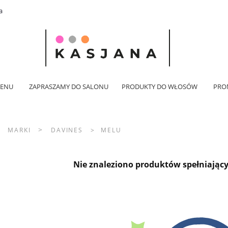
a
ENU
ZAPRASZAMY DO SALONU
PRODUKTY DO WŁOSÓW
PRO
>
>
MARKI
DAVINES
>
MELU
Nie znaleziono produktów spełniający