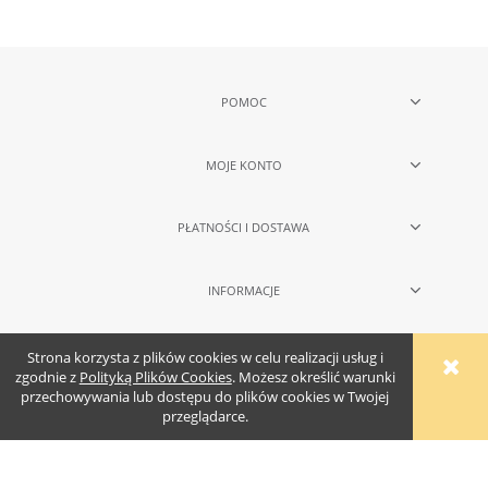
POMOC
MOJE KONTO
PŁATNOŚCI I DOSTAWA
INFORMACJE
O NAS
Strona korzysta z plików cookies w celu realizacji usług i
zgodnie z
Polityką Plików Cookies
. Możesz określić warunki
przechowywania lub dostępu do plików cookies w Twojej
przeglądarce.