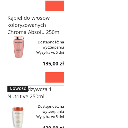
Kąpiel do włosów
koloryzowanych
Chroma Absolu 250ml
Dostępność:
na
wyczerpaniu
Wysyłka w:
5 dni
135,00 zł
Kąpiel Odżywcza 1
NOWOŚĆ
Nutritive 250ml
Dostępność:
na
wyczerpaniu
Wysyłka w:
5 dni
120,00 zł