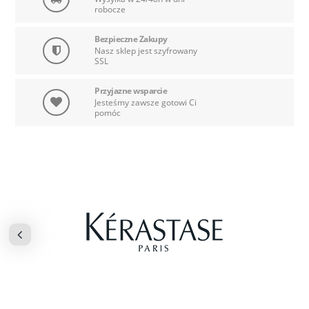
robocze
Bezpieczne Zakupy
Nasz sklep jest szyfrowany
SSL
Przyjazne wsparcie
Jesteśmy zawsze gotowi Ci
pomóc